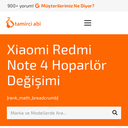
900+ yorum!
Müşterilerimiz Ne Diyor?
Xiaomi Redmi
Note 4 Hoparlör
Değişimi
[rank_math_breadcrumb]