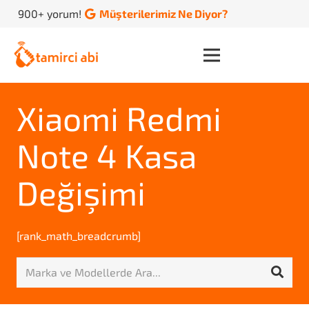
900+ yorum!
Müşterilerimiz Ne Diyor?
Xiaomi Redmi
Note 4 Kasa
Değişimi
[rank_math_breadcrumb]