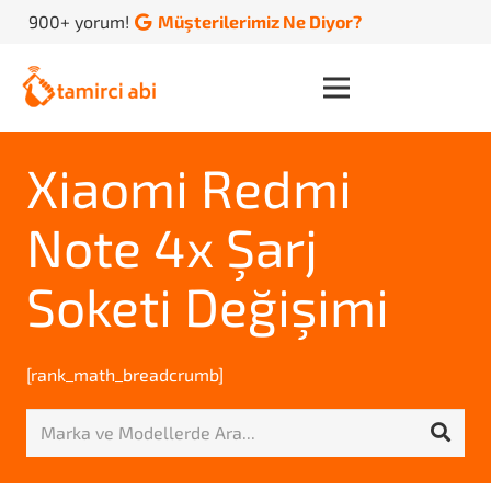
900+ yorum!
Müşterilerimiz Ne Diyor?
Xiaomi Redmi
Note 4x Şarj
Soketi Değişimi
[rank_math_breadcrumb]