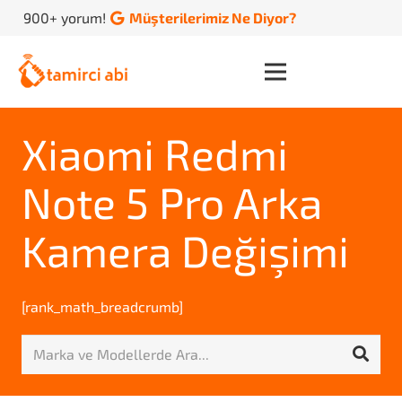
900+ yorum!
Müşterilerimiz Ne Diyor?
Xiaomi Redmi
Note 5 Pro Arka
Kamera Değişimi
[rank_math_breadcrumb]