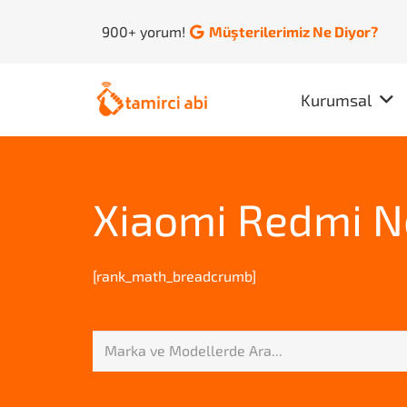
900+ yorum!
Müşterilerimiz Ne Diyor?
Kurumsal
Xiaomi Redmi No
[rank_math_breadcrumb]