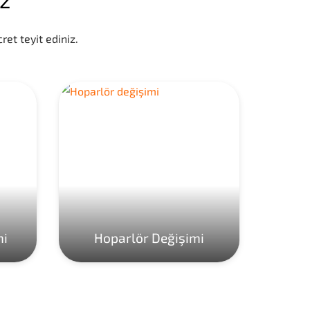
ret teyit ediniz.
mi
Hoparlör Değişimi
Ho