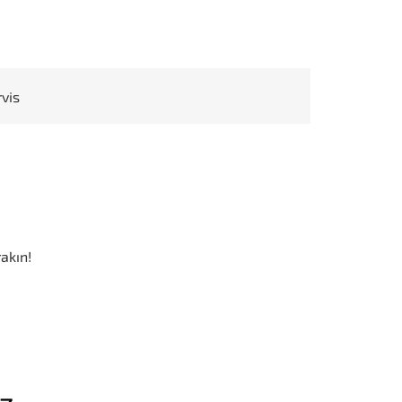
rvis
akın!
iz