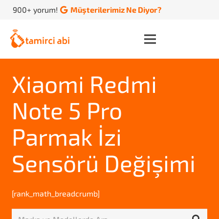
900+ yorum!
Müşterilerimiz Ne Diyor?
Xiaomi Redmi
Note 5 Pro
Parmak İzi
Sensörü Değişimi
[rank_math_breadcrumb]