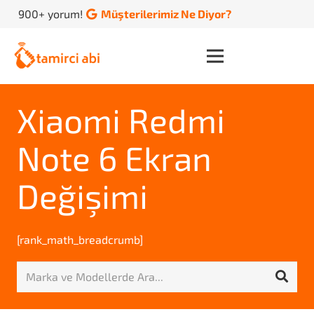
900+ yorum!
Müşterilerimiz Ne Diyor?
Xiaomi Redmi
Note 6 Ekran
Değişimi
[rank_math_breadcrumb]