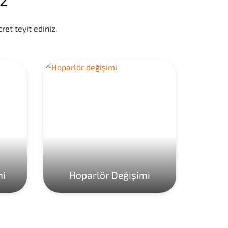
ret teyit ediniz.
mi
Hoparlör Değişimi
Ho