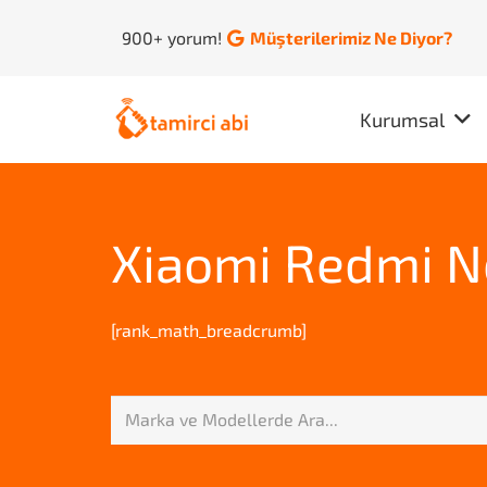
900+ yorum!
Müşterilerimiz Ne Diyor?
Kurumsal
Xiaomi Redmi No
[rank_math_breadcrumb]