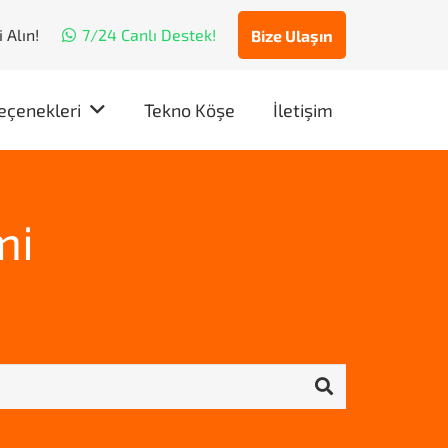
 Alın!
7/24 Canlı Destek!
Bize Ulaşın
eçenekleri
Tekno Köşe
İletişim
mi