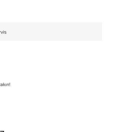
rvis
akın!
iz