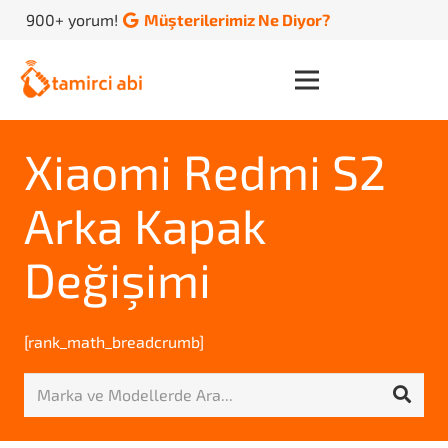
900+ yorum!
Müşterilerimiz Ne Diyor?
Xiaomi Redmi S2
Arka Kapak
Değişimi
[rank_math_breadcrumb]