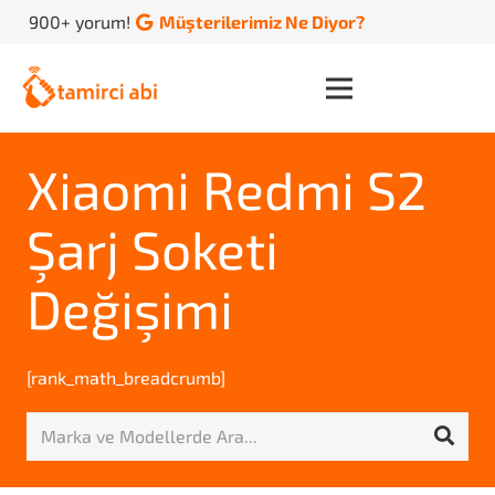
900+ yorum!
Müşterilerimiz Ne Diyor?
Xiaomi Redmi S2
Şarj Soketi
Değişimi
[rank_math_breadcrumb]