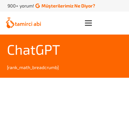
900+ yorum!
Müşterilerimiz Ne Diyor?
ChatGPT
[rank_math_breadcrumb]