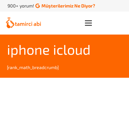
900+ yorum!
Müşterilerimiz Ne Diyor?
iphone icloud
[rank_math_breadcrumb]