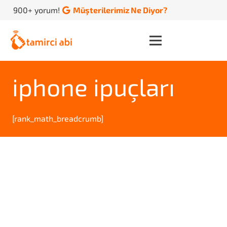
900+ yorum!
Müşterilerimiz Ne Diyor?
iphone ipuçları
[rank_math_breadcrumb]