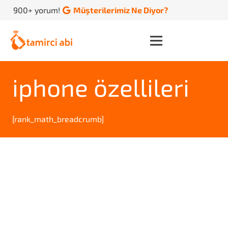
900+ yorum!
Müşterilerimiz Ne Diyor?
iphone özellileri
[rank_math_breadcrumb]