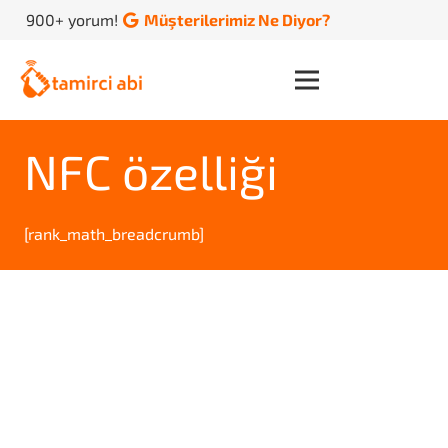
900+ yorum!
Müşterilerimiz Ne Diyor?
NFC özelliği
[rank_math_breadcrumb]